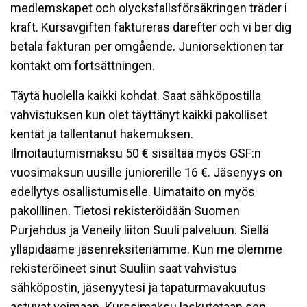
medlemskapet och olycksfallsförsäkringen träder i
kraft. Kursavgiften faktureras därefter och vi ber dig
betala fakturan per omgående. Juniorsektionen tar
kontakt om fortsättningen.
Täytä huolella kaikki kohdat. Saat sähköpostilla
vahvistuksen kun olet täyttänyt kaikki pakolliset
kentät ja tallentanut hakemuksen.
Ilmoitautumismaksu 50 € sisältää myös GSF:n
vuosimaksun uusille juniorerille 16 €. Jäsenyys on
edellytys osallistumiselle. Uimataito on myös
pakolllinen. Tietosi rekisteröidään Suomen
Purjehdus ja Veneily liiton Suuli palveluun. Siellä
ylläpidääme jäsenreksiteriämme. Kun me olemme
rekisteröineet sinut Suuliin saat vahvistus
sähköpostin, jäsenyytesi ja tapaturmavakuutus
astuvat voimaan. Kurssimaksu laskutetaan sen