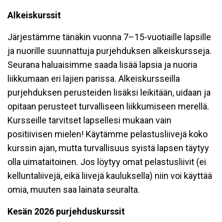
Alkeiskurssit
Järjestämme tänäkin vuonna 7–15-vuotiaille lapsille
ja nuorille suunnattuja purjehduksen alkeiskursseja.
Seurana haluaisimme saada lisää lapsia ja nuoria
liikkumaan eri lajien parissa. Alkeiskursseilla
purjehduksen perusteiden lisäksi leikitään, uidaan ja
opitaan perusteet turvalliseen liikkumiseen merellä.
Kursseille tarvitset lapsellesi mukaan vain
positiivisen mielen! Käytämme pelastusliivejä koko
kurssin ajan, mutta turvallisuus syistä lapsen täytyy
olla uimataitoinen. Jos löytyy omat pelastusliivit (ei
kelluntaliivejä, eikä liivejä kauluksella) niin voi käyttää
omia, muuten saa lainata seuralta.
Kesän 2026 purjehduskurssit