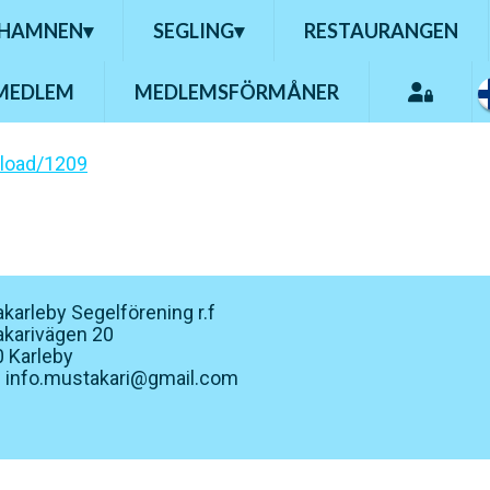
HAMNEN
▾
SEGLING
▾
RESTAURANGEN
 MEDLEM
MEDLEMSFÖRMÅNER
nload/1209
karleby Segelförening r.f
karivägen 20
 Karleby
: info.mustakari@gmail.com