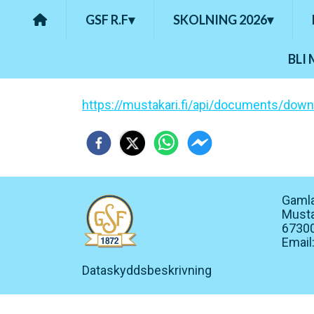
GSF R.F
▾
SKOLNING 2026
▾
BLI
https://mustakari.fi/api/documents/dow
Gamla
Musta
67300
Email
Dataskyddsbeskrivning